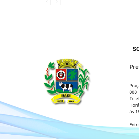
S
Pre
Praç
000
Tele
Horá
às 1
Entr