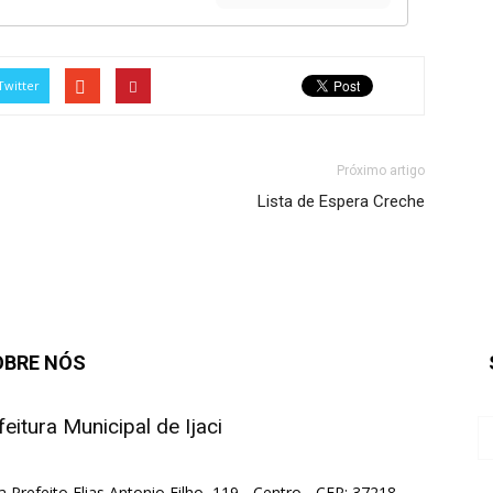
Twitter
Próximo artigo
Lista de Espera Creche
OBRE NÓS
feitura Municipal de Ijaci
a Prefeito Elias Antonio Filho, 119 - Centro - CEP: 37218-