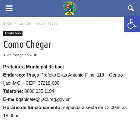
Abrir 
Inicio
Cidade
Localização
Localização
Como Chegar
8 de março de 2018
Prefeitura Municipal de Ijaci
Endereço:
Praça Prefeito Elias Antonio Filho, 119 – Centro –
Ijaci-MG – CEP: 37218-000
Telefone:
0800 035 1194
E-mail:
gabinete@ijaci.mg.gov.br
Horário de funcionamento:
segunda à sexta de 12:00hs às
18:00hs.