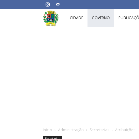
Prefeitura
CIDADE
GOVERNO
PUBLICAÇÕ
Municipal
de
Ijaci-
MG
Inicio
Administração
Secretarias
Atribuições
Secretarias