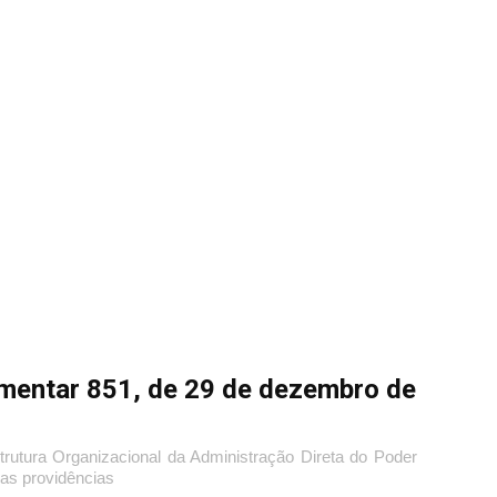
mentar 851, de 29 de dezembro de
rutura Organizacional da Administração Direta do Poder
ras providências