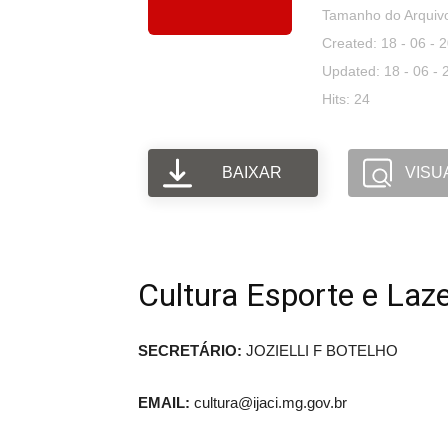
Tamanho do Arquiv
Created: 18 - 06 - 
Updated: 18 - 06 - 
Hits: 24
BAIXAR
VISU
Cultura Esporte e Laz
SECRETÁRIO:
JOZIELLI F BOTELHO
EMAIL:
cultura@ijaci.mg.gov.br