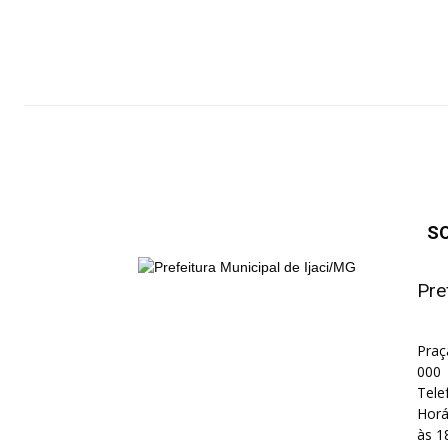
S
Pre
Praç
000
Tele
Horá
às 1