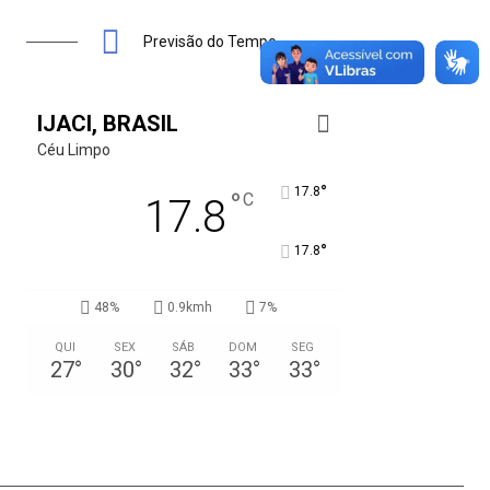
Previsão do Tempo
IJACI, BRASIL
Céu Limpo
°
17.8
°
C
17.8
°
17.8
48%
0.9kmh
7%
QUI
SEX
SÁB
DOM
SEG
27
°
30
°
32
°
33
°
33
°