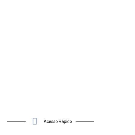
PROCESSOS
 DE
SELETIVOS
026
ILUMINAÇÃO PÚBLICA
TE
TRANSPARÊNCIA
UITO
SAÚDE
Acesso Rápido